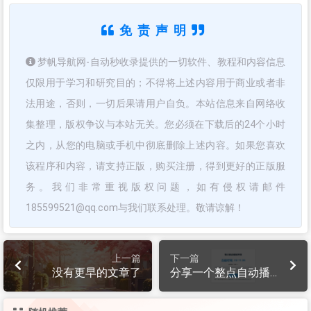
免责声明
梦帆导航网-自动秒收录提供的一切软件、教程和内容信息
仅限用于学习和研究目的；不得将上述内容用于商业或者非
法用途，否则，一切后果请用户自负。本站信息来自网络收
集整理，版权争议与本站无关。您必须在下载后的24个小时
之内，从您的电脑或手机中彻底删除上述内容。如果您喜欢
该程序和内容，请支持正版，购买注册，得到更好的正版服
务。我们非常重视版权问题，如有侵权请邮件
185599521@qq.com与我们联系处理。敬请谅解！
上一篇
下一篇
没有更早的文章了
分享一个整点自动播
放时间HTML源码