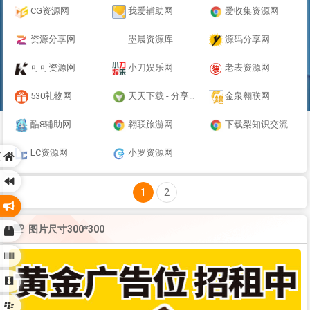
CG资源网
我爱辅助网
爱收集资源网
资源分享网
墨晨资源库
源码分享网
可可资源网
小刀娱乐网
老表资源网
530礼物网
天天下载 - 分享免费绿色软件、手机APP、Mac软件及单机游戏下载
金泉翱联网
酷8辅助网
翱联旅游网
下载梨知识交流平台
LC资源网
小罗资源网
页
1
2
图片尺寸300*300