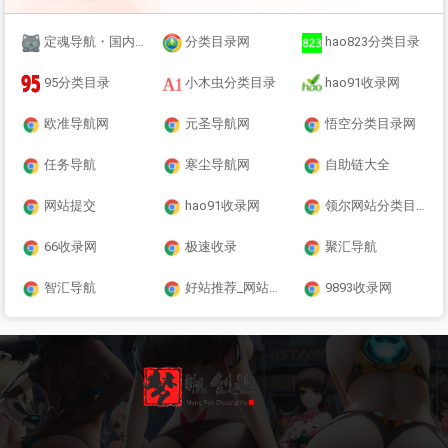
定魂导航・国内优质站长导航网丨[旭安侠极速响应]丨定魂导航官网
分类目录网
hao823分类目录
95分类目录
小木虫分类目录
hao91收录网
欧准导航网
元圣导航网
悟空分类目录网
任务导航
寒尘导航网
自助链大全
网站提交
hao91收录网
领尔网站分类目录
66收录网
极速收录
聚汇导航
智汇导航
好站推荐_网站推广
9893收录网