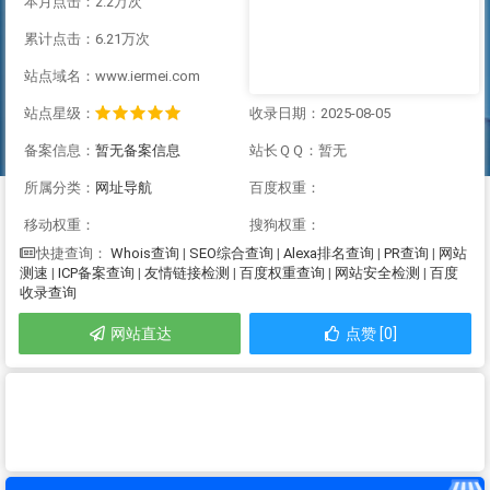
本月点击：2.2万次
累计点击：6.21万次
站点域名：www.iermei.com
站点星级：
收录日期：2025-08-05
备案信息：
暂无备案信息
站长ＱＱ：暂无
所属分类：
网址导航
百度权重：
移动权重：
搜狗权重：
Whois查询
|
SEO综合查询
|
Alexa排名查询
|
PR查询
|
网站
快捷查询：
测速
|
ICP备案查询
|
友情链接检测
|
百度权重查询
|
网站安全检测
|
百度
收录查询
网站直达
点赞 [0]