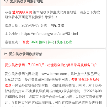
爱尔美收录网
索引地址
恭喜
爱尔美收录网
被本站收录并生成此页面地址，请点击下方按
钮查看本页面是否被搜索引擎索引！
收录日期：2025-08-05 分类：
网址导航
本文地址：https://mfchuangye.cn/site/93.html
索引查询：
百度
|
360
|
搜狗
|
神马
|
头条
|
必应
爱尔美收录网
数据评估
爱尔美收录网 - ⎛⎝IERMEI⎠⎞ - 功能最全的分类目录导航服务门户
爱尔美收录网
的网址是：www.iermei.com，累计点击人数已经达
到6.21万次，
爱尔美收录网
网址来源于网络，
梦帆导航网-自动秒
收录
不保证外部链接的实时性、准确性和完整性，同时，对于该外
部链接的指向 不由梦帆导航网-自动秒收录实际控制，于2025年08
月05日收录时，该网页上属于合规合法的内容，以静态页面储存于
此，后期网页的内容如出现违规，可以直接联系网站管理员进行删