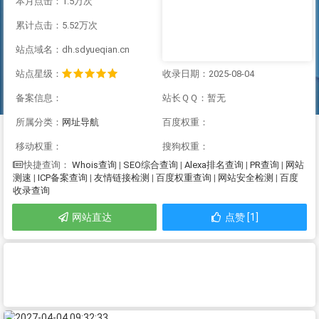
本月点击：1.5万次
累计点击：5.52万次
站点域名：dh.sdyueqian.cn
站点星级：
收录日期：2025-08-04
备案信息：
站长ＱＱ：暂无
所属分类：
网址导航
百度权重：
移动权重：
搜狗权重：
Whois查询
|
SEO综合查询
|
Alexa排名查询
|
PR查询
|
网站
快捷查询：
测速
|
ICP备案查询
|
友情链接检测
|
百度权重查询
|
网站安全检测
|
百度
收录查询
网站直达
点赞 [1]