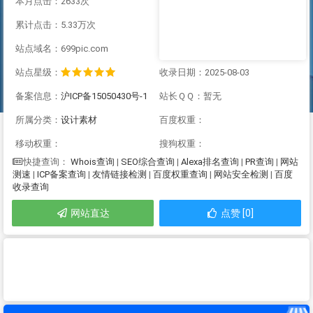
本月点击：2633次
累计点击：5.33万次
站点域名：699pic.com
站点星级：
收录日期：2025-08-03
备案信息：
沪ICP备15050430号-1
站长ＱＱ：暂无
所属分类：
设计素材
百度权重：
移动权重：
搜狗权重：
Whois查询
|
SEO综合查询
|
Alexa排名查询
|
PR查询
|
网站
快捷查询：
测速
|
ICP备案查询
|
友情链接检测
|
百度权重查询
|
网站安全检测
|
百度
收录查询
网站直达
点赞 [0]