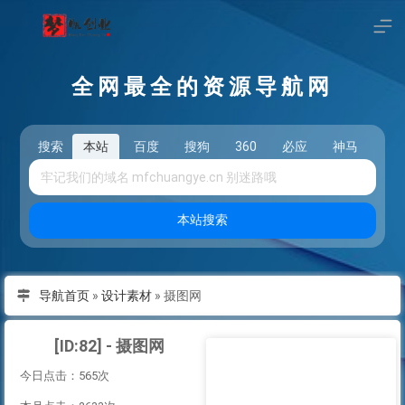
全网最全的资源导航网
搜索
本站
百度
搜狗
360
必应
神马
头
本站搜索
导航首页
»
设计素材
»
摄图网
[ID:82] - 摄图网
今日点击：565次