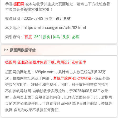
恭喜
摄图网
被本站收录并生成此页面地址，请点击下方按钮查看
本页面是否被搜索引擎索引！
收录日期：2025-08-03 分类：
设计素材
本文地址：https://mfchuangye.cn/site/82.html
索引查询：
百度
|
360
|
搜狗
|
神马
|
头条
|
必应
摄图网
数据评估
摄图网-正版高清图片免费下载_商用设计素材图库
摄图网
的网址是：699pic.com，累计点击人数已经达到5.33万
次，
摄图网
网址来源于网络，
梦帆导航网-自动秒收录
不保证外部
链接的实时性、准确性和完整性，同时，对于该外部链接的指向
不由梦帆导航网-自动秒收录实际控制，于2025年08月03日收录
时，该网页上属于合规合法的内容，以静态页面储存于此，后期网
页的内容如出现违规，可以直接联系网站管理员进行删除，梦帆导
航网-自动秒收录不承担任何责任。