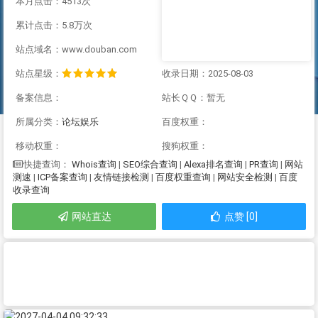
本月点击：4513次
累计点击：5.8万次
站点域名：www.douban.com
站点星级：
收录日期：2025-08-03
备案信息：
站长ＱＱ：暂无
所属分类：
论坛娱乐
百度权重：
移动权重：
搜狗权重：
Whois查询
|
SEO综合查询
|
Alexa排名查询
|
PR查询
|
网站
快捷查询：
测速
|
ICP备案查询
|
友情链接检测
|
百度权重查询
|
网站安全检测
|
百度
收录查询
网站直达
点赞 [0]