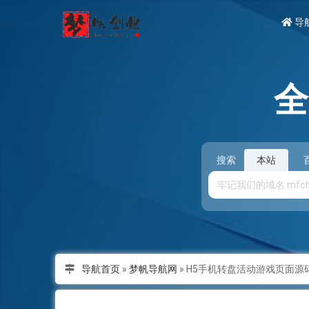
导
搜索
本站
导航首页
»
梦帆导航网
»
H5手机转盘活动游戏页面源