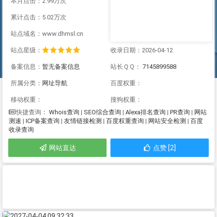
本月点击：2.99万次
累计点击：5.02万次
站点域名：www.dhmsl.cn
站点星级：
收录日期：2026-04-12
备案信息：
暂无备案信息
站长ＱＱ：
7145899588
所属分类：
网址导航
百度权重：
移动权重：
搜狗权重：
Whois查询
|
SEO综合查询
|
Alexa排名查询
|
PR查询
|
网站
快捷查询：
测速
|
ICP备案查询
|
友情链接检测
|
百度权重查询
|
网站安全检测
|
百度
收录查询
网站直达
点赞 [2]