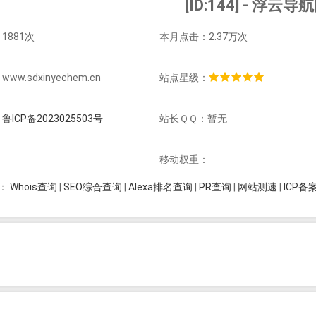
[ID:144] - 浮云导
1881次
本月点击：2.37万次
w.sdxinyechem.cn
站点星级：
：
鲁ICP备2023025503号
站长ＱＱ：暂无
：
移动权重：
Whois查询
|
SEO综合查询
|
Alexa排名查询
|
PR查询
|
网站测速
|
ICP备
：