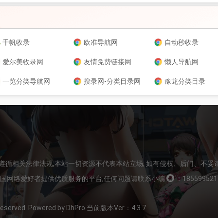
千帆收录
欧准导航网
自动秒收录
爱尔美收录网
友情免费链接网
懒人导航网
一览分类导航网
搜录网-分类目录网
豫龙分类目录
请遵循相关法律法规,本站一切资源不代表本站立场, 如有侵权、后门、不妥
全国网络爱好者提供优质服务的平台,任何问题请联系小编
：185599521
served. Powered by DhPro 当前版本Ver：4.3.7