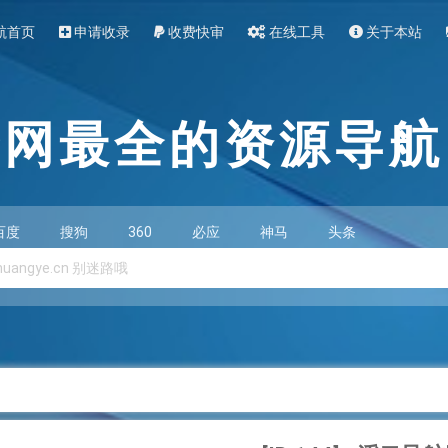
航首页
申请收录
收费快审
在线工具
关于本站
全网最全的资源导航
百度
搜狗
360
必应
神马
头条