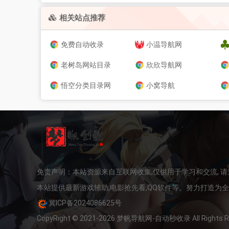
相关站点推荐
免费自动收录
小温导航网
老树岛网站目录
欣欣导航网
悟空分类目录网
小窝导航
免责声明：本站资源来自互联网收集,仅供用于学习和交流, 
本站提供最新游戏辅助,电影抢先看,QQ软件等。努力打造为
冀ICP备2024086625号
CopyRight © 2021-2026 梦帆导航网-自动秒收录 All Rights Re