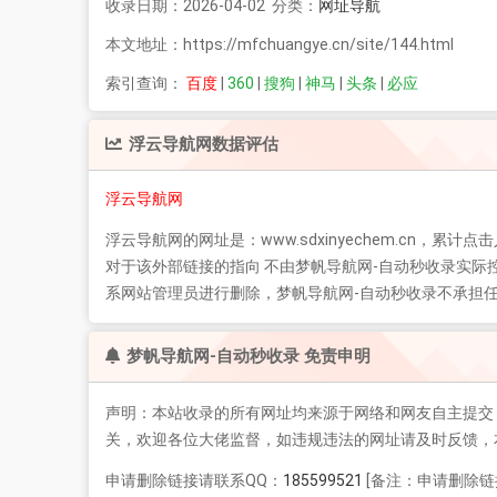
收录日期：2026-04-02 分类：
网址导航
本文地址：https://mfchuangye.cn/site/144.html
索引查询：
百度
|
360
|
搜狗
|
神马
|
头条
|
必应
浮云导航网
数据评估
浮云导航网
浮云导航网
的网址是：www.sdxinyechem.cn，累计
对于该外部链接的指向 不由梦帆导航网-自动秒收录实际
系网站管理员进行删除，梦帆导航网-自动秒收录不承担
梦帆导航网-自动秒收录 免责申明
声明：本站收录的所有网址均来源于网络和网友自主提交
关，欢迎各位大佬监督，如违规违法的网址请及时反馈，
申请删除链接请联系QQ：
185599521
[备注：申请删除链