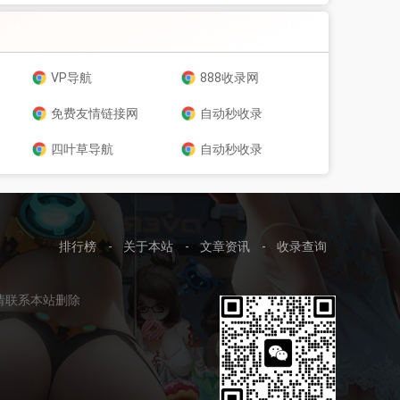
VP导航
888收录网
免费友情链接网
自动秒收录
四叶草导航
自动秒收录
排行榜
-
关于本站
-
文章资讯
-
收录查询
请联系本站删除